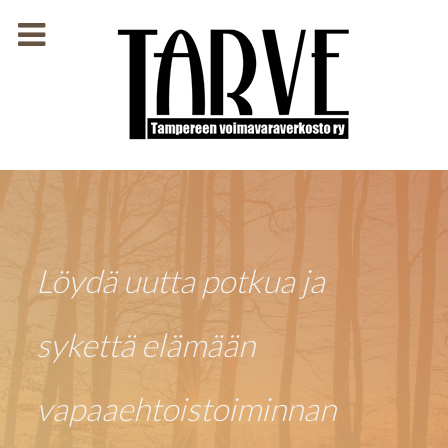
Löydä uutta potkua ja
sykettä elämään
vapaaehtoistoiminnan