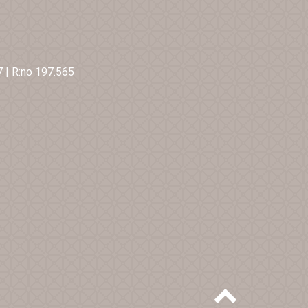
7
|
R:no 197.565