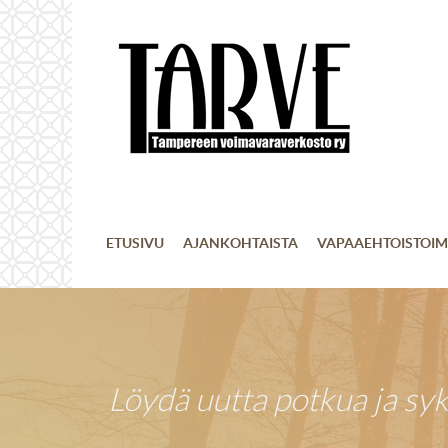
ETUSIVU
AJANKOHTAISTA
VAPAAEHTOISTOIM
Löydä uutta potkua ja sy