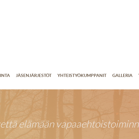
INTA
JÄSENJÄRJESTÖT
YHTEISTYÖKUMPPANIT
GALLERIA
kettä elämään vapaaehtoistoiminn