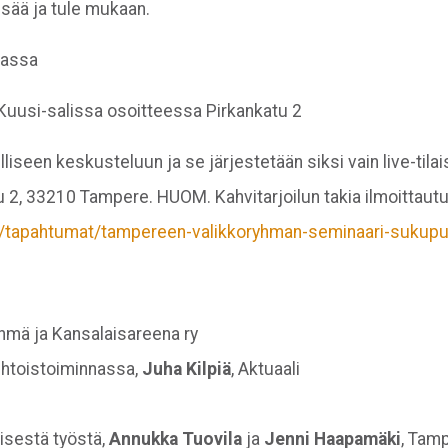
isää ja tule mukaan.
nassa
 Kuusi-salissa osoitteessa Pirkankatu 2
seen keskusteluun ja se järjestetään siksi vain live-til
tu 2, 33210 Tampere. HUOM. Kahvitarjoilun takia ilmoittau
fi/tapahtumat/tampereen-valikkoryhman-seminaari-sukupuo
hmä ja Kansalaisareena ry
ehtoistoiminnassa,
Juha Kilpiä
, Aktuaali
isestä työstä,
Annukka Tuovila
ja
Jenni Haapamäki
, Tam