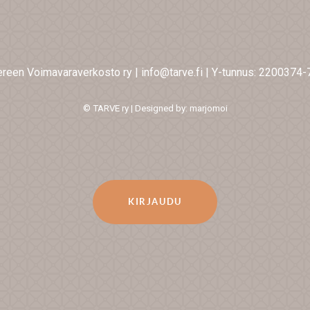
reen Voimavaraverkosto ry
|
info@tarve.fi
|
Y-tunnus: 2200374-
© TARVE ry | Designed by: marjomoi
KIRJAUDU