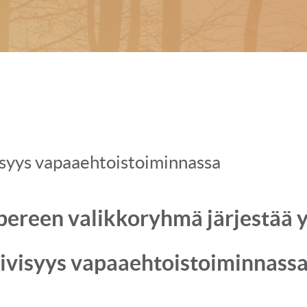
isyys vapaaehtoistoiminnassa
pereen valikkoryhmä järjestää 
ivisyys vapaaehtoistoiminnassa