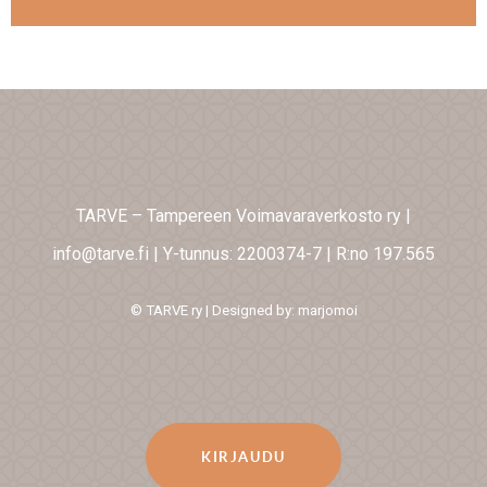
TARVE – Tampereen Voimavaraverkosto ry
|
info@tarve.fi
|
Y-tunnus: 2200374-7
|
R:no 197.565
© TARVE ry | Designed by: marjomoi
KIRJAUDU