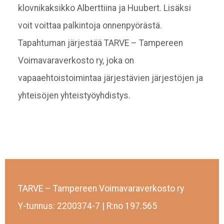
klovnikaksikko Alberttiina ja Huubert. Lisäksi
voit voittaa palkintoja onnenpyörästä.
Tapahtuman järjestää TARVE – Tampereen
Voimavaraverkosto ry, joka on
vapaaehtoistoimintaa järjestävien järjestöjen ja
yhteisöjen yhteistyöyhdistys.
TARVE – Tampereen Voimavaraverkosto ry
Y-tunnus: 2200374-7 | R:no 197.565