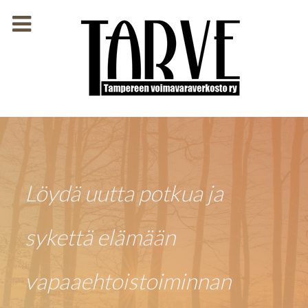
Löydä uutta potkua ja
sykettä elämään
vapaaehtoistoiminnan