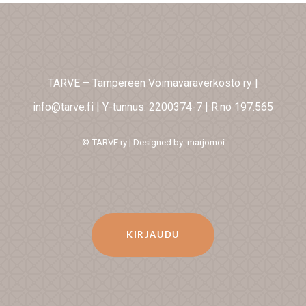
TARVE – Tampereen Voimavaraverkosto ry
|
info@tarve.fi
|
Y-tunnus: 2200374-7
|
R:no 197.565
© TARVE ry | Designed by: marjomoi
KIRJAUDU