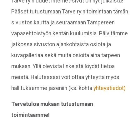
Tarve ry:n uudet internet-sivut on nyt julkaistu!
Pääset tutustumaan Tarve ry:n toimintaan tämän
sivuston kautta ja seuraamaan Tampereen
vapaaehtoistyön kentän kuulumisia. Päivitämme
jatkossa sivuston ajankohtaista osiota ja
kuvagalleriaa sekä muita osioita aina tarpeen
mukaan. Yllä olevista linkeistä löydät tietoa
meistä. Halutessasi voit ottaa yhteyttä myös
hallituksemme jäseniin (ks. kohta
yhteystiedot)
Tervetuloa mukaan tutustumaan
toimintaamme!