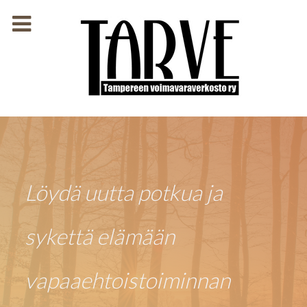
Löydä uutta potkua ja
sykettä elämään
vapaaehtoistoiminnan