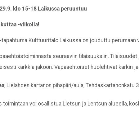
29.9. klo 15-18 Laikussa peruuntuu
uttaa -viikolla!
-tapahtuma Kulttuuritalo Laikussa on jouduttu perumaan va
aaehtoistoiminnasta seuraaviin tilaisuuksiin. Tilaisuudet j
isesti karkkia jakoon. Vapaaehtoiset huolehtivat karkin jao
aa
, Lielahden kartanon pihapiiri/aula, Tehdaskartanonkatu 
 toimintaan voi osallistua Lietsun ja Lentsun alueella, ko