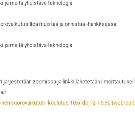
tuki ja meitä yhdistävä teknologia
vuorovaikutus Iloa muistaa ja onnistua -hankkeessa.
tuki ja meitä yhdistävä teknologia
järjestetään zoomissa ja linkki lähetetään ilmoittautuneil
a.fi
aalinen vuorovaikutus -koulutus 10.6 klo 12-15:30 (webrop