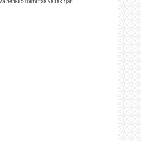
 henkilö toimittaa valtakirjan