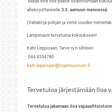
Mikäli ette itse pääse osallistumaan kokouk
allekirjoittaneelle
3.5. aamuun mennessä
.
(Valtakirja-pohjan ja viime vuoden toimintake
Lämpimästi tervetuloa kokoukseen!
Katri Leppisaari, Tarve ry:n sihteeri
044 4554780
katri.leppisaari@sopimusvuori.fi
Tervetuloa järjestämään Iloa
Tervetuloa jakamaan iloa vapaaehtoistoim