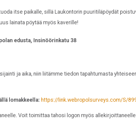
uoda itse paikalle, sillä Laukontorin puuritiläpöydät pois
suus lainata pöytää myös kaverille!
polan edusta, Insinöörinkatu 38
sijainti ja aika, niin liitämme tiedon tapahtumasta yhteis
llä lomakkeella:
https://link.webropolsurveys.com/S/
aneelle. Voit toimittaa tahosi logon myös allekirjoittaneell