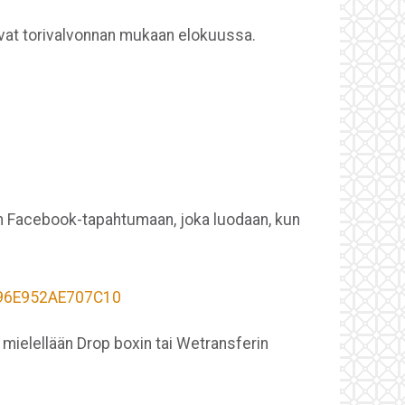
tuvat torivalvonnan mukaan elokuussa.
een Facebook-tapahtumaan, joka luodaan, kun
8996E952AE707C10
e mielellään Drop boxin tai Wetransferin