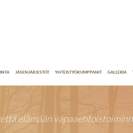
INTA
JÄSENJÄRJESTÖT
YHTEISTYÖKUMPPANIT
GALLERIA
kettä elämään vapaaehtoistoiminn