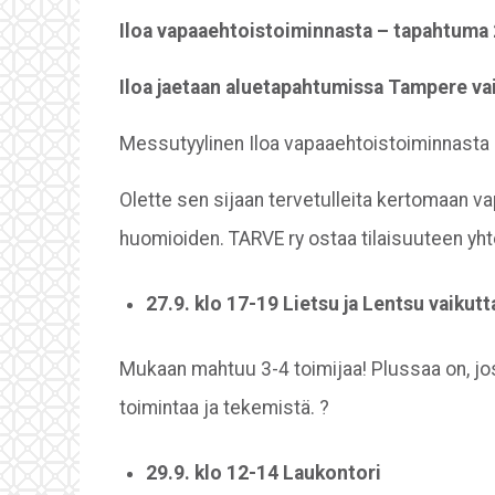
Iloa vapaaehtoistoiminnasta – tapahtuma 
Iloa jaetaan aluetapahtumissa Tampere vaik
Messutyylinen Iloa vapaaehtoistoiminnasta 
Olette sen sijaan tervetulleita kertomaan vap
huomioiden. TARVE ry ostaa tilaisuuteen yhte
27.9. klo 17-19 Lietsu ja Lentsu vaikutt
Mukaan mahtuu 3-4 toimijaa! Plussaa on, jos
toimintaa ja tekemistä. ?
29.9. klo 12-14 Laukontori