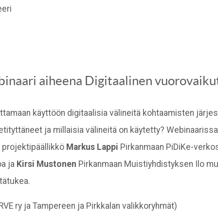
eeri
naari aiheena Digitaalinen vuorovaiku
ttamaan käyttöön digitaalisia välineitä kohtaamisten jär
etityttäneet ja millaisia välineitä on käytetty? Webinaar
 projektipäällikkö
Markus Lappi
Pirkanmaan PiDiKe-verkos
oa ja
Kirsi Mustonen
Pirkanmaan Muistiyhdistyksen Ilo mui
etätukea.
VE ry ja Tampereen ja Pirkkalan valikkoryhmät)