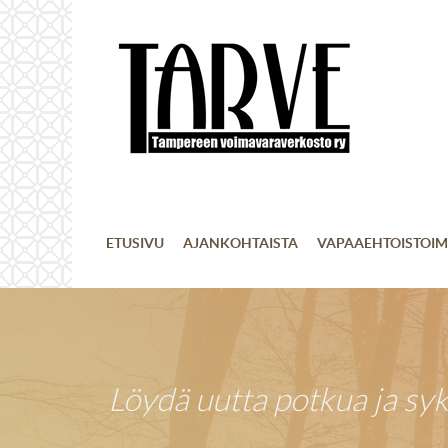
ETUSIVU
AJANKOHTAISTA
VAPAAEHTOISTOIM
Löydä uutta potkua ja sy