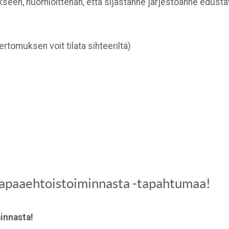
seen, huomioittehan, että sijastanne järjestöänne edustava
rtomuksen voit tilata sihteeriltä)
 vapaaehtoistoiminnasta -tapahtumaa!
innasta!