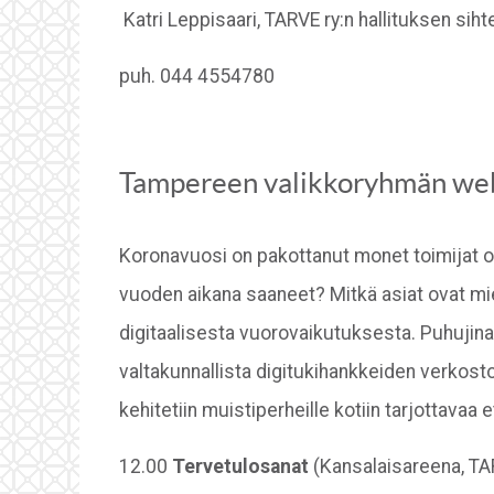
Katri Leppisaari, TARVE ry:n hallituksen siht
puh. 044 4554780
Tampereen valikkoryhmän webi
Koronavuosi on pakottanut monet toimijat o
vuoden aikana saaneet? Mitkä asiat ovat mi
digitaalisesta vuorovaikutuksesta. Puhujina
valtakunnallista digitukihankkeiden verkost
kehitetiin muistiperheille kotiin tarjottavaa 
12.00
Tervetulosanat
(Kansalaisareena, TAR