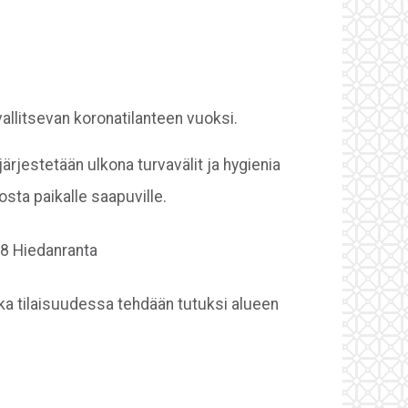
llitsevan koronatilanteen vuoksi.
ärjestetään ulkona turvavälit ja hygienia
sta paikalle saapuville.
38 Hiedanranta
ska tilaisuudessa tehdään tutuksi alueen