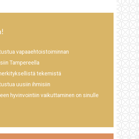
!
utustua vapaaehtoistoiminnan
siin Tampereella
erkityksellistä tekemistä
tustua uusiin ihmisiin
een hyvinvointiin vaikuttaminen on sinulle