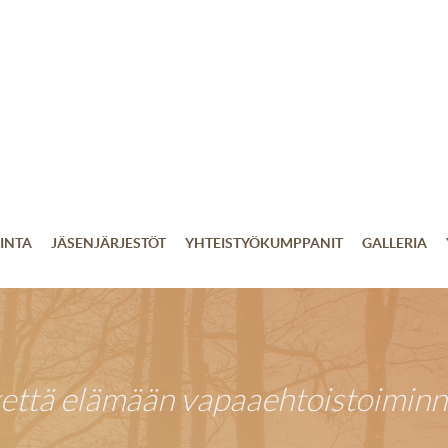
INTA
JÄSENJÄRJESTÖT
YHTEISTYÖKUMPPANIT
GALLERIA
kettä elämään vapaaehtoistoiminn