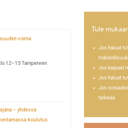
Tule mukaan
llisuuden voima
Jos haluat t
mahdollisuuk
 klo 12–15 Tampereen
Jos kaipaat m
Jos haluat tu
Jos sosiaalis
tärkeää
stajana – yhdessä
akentamassa-koulutus