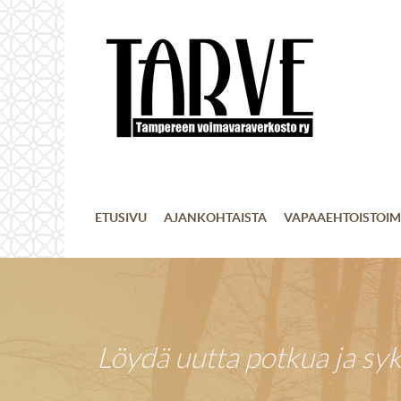
ETUSIVU
AJANKOHTAISTA
VAPAAEHTOISTOIM
Löydä uutta potkua ja sy