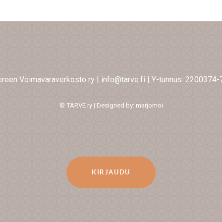
reen Voimavaraverkosto ry
|
info@tarve.fi
|
Y-tunnus: 2200374-
© TARVE ry | Designed by: marjomoi
KIRJAUDU